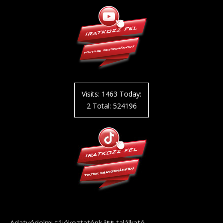
Visits: 1463 Today:
2 Total: 524196
Adatvédelmi tájékoztatónk
itt
találkató.