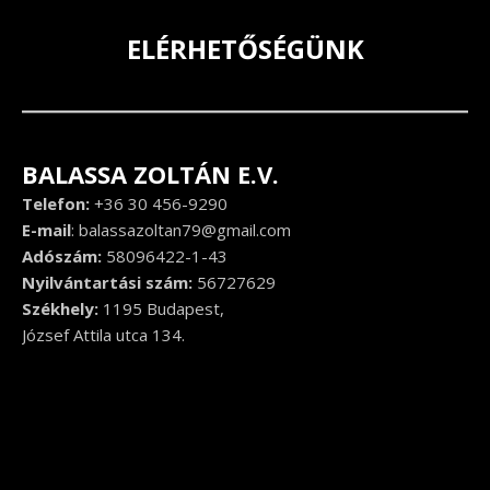
ELÉRHETŐSÉGÜNK
BALASSA ZOLTÁN E.V.
Telefon:
+36 30 456-9290
E-mail
:
balassazoltan79@gmail.com
Adószám:
58096422-1-43
Nyilvántartási szám:
56727629
Székhely:
1195 Budapest,
József Attila utca 134.