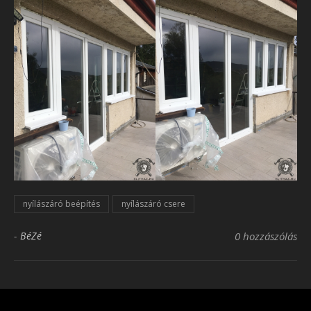
nyílászáró beépítés
nyílászáró csere
-
BéZé
0 hozzászólás