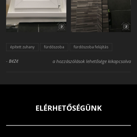
épített zuhany
fürdőszoba
fürdőszoba felújítás
Fürdőszoba felújítás bejegyzéshez
-
BéZé
a hozzászólások lehetősége kikapcsolva
ELÉRHETŐSÉGÜNK