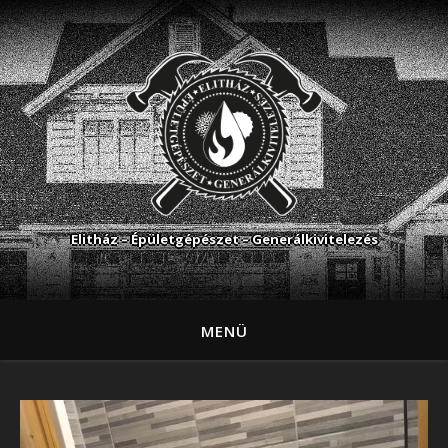
Elitház – Épületgépészet – Generálkivitelezés
MENÜ