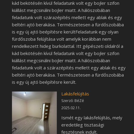
kád bekötésén kívül feladatunk volt egy bojler szifon
kiállást megcsinálni bojler miatt. A hálószobában
feladatunk volt szárazépítés mellett egy ablak és egy
beltéri ajtó berakása. Természetesen a fürdőszobába
is egy új ajtó beépítésre kerültFeladatunk egy olyan
fürdőszoba felújítása volt amelyik korábban nem
rendelkezett hideg burkolattal. Itt gépészeti oldalról a
kád bekötésén kívül feladatunk volt egy bojler szifon
kiállást megcsinálni bojler miatt. A hálószobában
feladatunk volt a szárazépítés mellett egy ablak és egy
beltéri ajtó berakása. Természetesen a fürdőszobába
is egy új ajtó beépítésre került.
Lakásfelújítás
Szerző: BéZé
2025.02.11.
Ismét egy lakásfelújítás, mely
eredetileg tisztasági
fesztésnek indult.