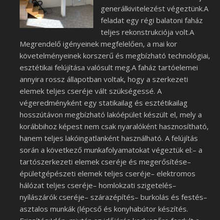
generálkivitelezést végeztünk.A
feladat egy régi balatoni faház
teljes rekonstrukciója volt.A
Megrendelő igényeinek megfelelően, a mai kor
követelményeinek korszerű és megbízható technológiai,
esztétikai felújítása valósult meg.A faház tartóelemei
annyira rossz állapotban voltak, hogy a szerkezeti
elemek teljes cseréje vált szükségessé. A
végeredményként egy statikailag és esztétikailag
hosszútávon megbízható lakóépület készült el, mely a
korábbihoz képest nem csak nyaralóként hasznosítható,
hanem teljes lakóingatlanként használható. A felújítás
során a következő munkafolyamatokat végeztük el:– a
tartószerkezeti elemek cseréje és megerősítése–
épületgépészeti elemek teljes cseréje– elektromos
hálózat teljes cseréje– homlokzati szigetelés–
nyílászárók cseréje– szárazépítés– burkolás és festés–
asztalos munkák (lépcső és konyhabútor készítés.