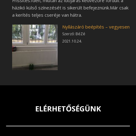
Frissítés:Idén, miután az időjárás kedvezőre fordult a
házikó külső színezését is sikerült befejeznünk.Már csak
a kerítés teljes cseréje van hátra.
Nyílászáró beépítés – vegyesen
Szerző: BéZé
2021.10.24.
ELÉRHETŐSÉGÜNK