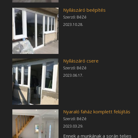
Nyílászáró beépítés
Szerző: BéZé
2023.10.28.
Nyílászáró csere
Szerző: BéZé
2023.06.17.
Nyaraló faház komplett felújítás
Szerző: BéZé
2023.03.29.
Ennek a munkának a során teljes