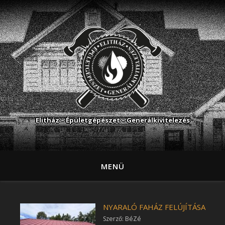
Elitház – Épületgépészet – Generálkivitelezés
MENÜ
NYARALÓ FAHÁZ FELÚJÍTÁSA
Szerző: BéZé