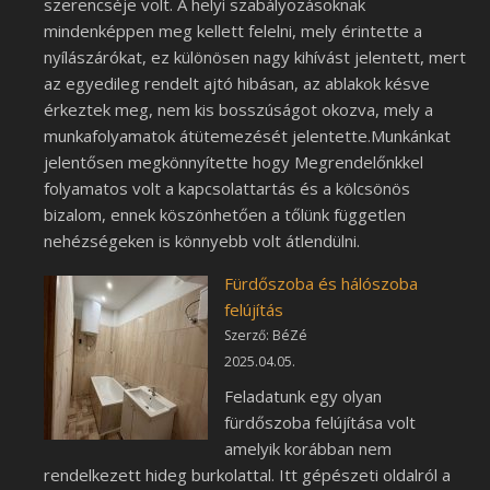
szerencséje volt. A helyi szabályozásoknak
mindenképpen meg kellett felelni, mely érintette a
nyílászárókat, ez különösen nagy kihívást jelentett, mert
az egyedileg rendelt ajtó hibásan, az ablakok késve
érkeztek meg, nem kis bosszúságot okozva, mely a
munkafolyamatok átütemezését jelentette.Munkánkat
jelentősen megkönnyítette hogy Megrendelőnkkel
folyamatos volt a kapcsolattartás és a kölcsönös
bizalom, ennek köszönhetően a tőlünk független
nehézségeken is könnyebb volt átlendülni.
Fürdőszoba és hálószoba
felújítás
Szerző: BéZé
2025.04.05.
Feladatunk egy olyan
fürdőszoba felújítása volt
amelyik korábban nem
rendelkezett hideg burkolattal. Itt gépészeti oldalról a