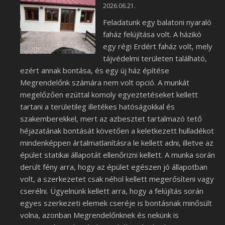
2026.06.21.
Feladatunk egy balatoni nyaraló
faház felújítása volt. A házikó
egy régi Erdért faház volt, mely
tájvédelmi területen található,
ezért annak bontása, és egy új ház építése
Megrendelőnk számára nem volt opció. A munkát
megelőzően ezúttal komoly egyeztetéseket kellett
tartani a területileg illetékes hatóságokkal és
szakemberekkel, mert az azbesztet tartalmazó tető
héjazatának bontását követően a keletkezett hulladékot
mindenképpen ártalmatlanításra le kellett adni, illetve az
épület statikai állapotát ellenőrizni kellett. A munka során
derült fény arra, hogy az épület egészen jó állapotban
volt, a szerkezetet csak néhol kellett megerősíteni vagy
cserélni. Ügyelnünk kellett arra, hogy a felújítás során
egyes szerkezeti elemek cseréje is bontásnak minősült
volna, azonban Megrendelőnknek és nekünk is