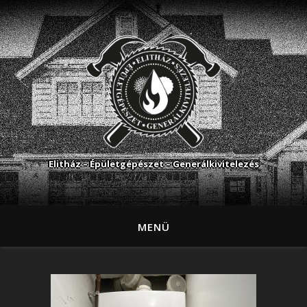
Elitház – Épületgépészet – Generálkivitelezés
MENÜ