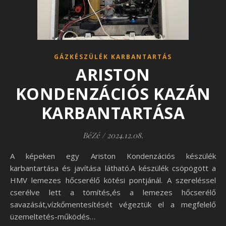
GÁZKÉSZÜLÉK KARBANTARTÁS
ARISTON
KONDENZÁCIÓS KAZÁN
KARBANTARTÁSA
BéZé
/
2024.12.08.
A képeken egy Ariston Kondenzációs készülék
karbantartása és javítása látható.A készülék csöpögött a
HMV lemezes hőcserélő kötési pontjánál. A szereléssel
cserélve lett a tömítés,és a lemezes hőcserélő
savazását,vízkőmentesítését végeztük el a megfelelő
üzemeltetés-működés…