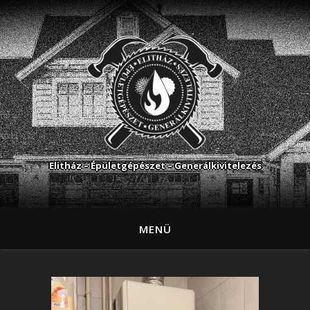
Elitház – Épületgépészet – Generálkivitelezés
MENÜ