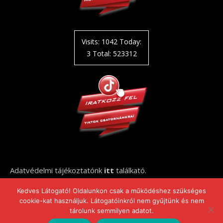
Visits: 1042 Today:
3 Total: 523312
Adatvédelmi tájékoztatónk
itt
találkató.
Kedves Látogató! Oldalunkon csak a működéshez szükséges
cookie-kat használjuk. Látogatóinkról nem gyűjtünk és nem
tárolunk semmilyen adatot.
2021-2026 elithaz.hu ©