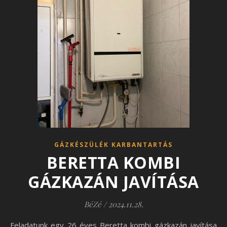
GÁZKÉSZÜLÉK KARBANTARTÁS
BERETTA KOMBI
GÁZKAZÁN JAVÍTÁSA
BéZé
/
2024.11.28.
Feladatunk egy 26 éves Beretta kombi gázkazán javítása