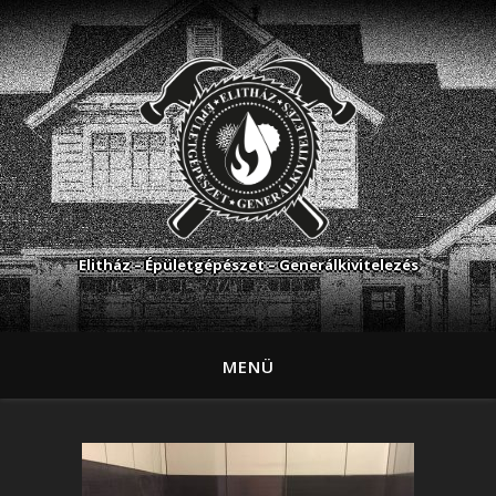
Elitház – Épületgépészet – Generálkivitelezés
MENÜ