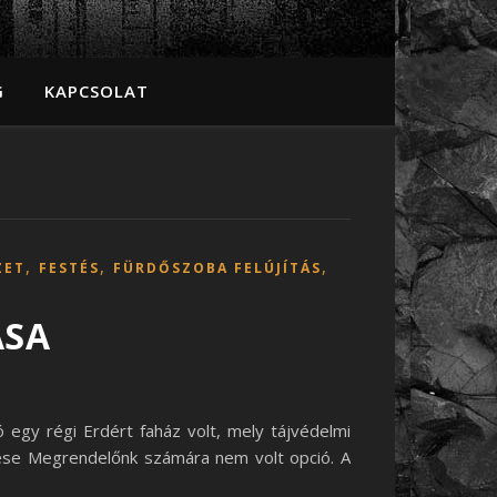
G
KAPCSOLAT
,
,
,
ZET
FESTÉS
FÜRDŐSZOBA FELÚJÍTÁS
ÁSA
kó egy régi Erdért faház volt, mely tájvédelmi
ítése Megrendelőnk számára nem volt opció. A