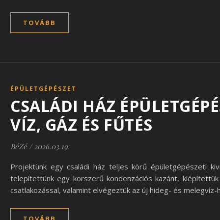
TOVÁBB
ÉPÜLETGÉPÉSZET
CSALÁDI HÁZ ÉPÜLETGÉPÉS
VÍZ, GÁZ ÉS FŰTÉS
BéZé
/
2026.03.19.
Projektünk egy családi ház teljes körű épületgépészeti ki
telepítettünk egy korszerű kondenzációs kazánt, kiépítettük
csatlakozással, valamint elvégeztük az új hideg- és melegvíz
TOVÁBB