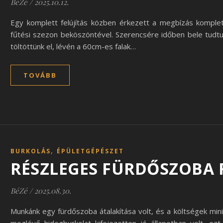
BéZé
/
2025.10.12.
Egy komplett felújítás közben érkezett a megbízás komplet
fűtési szezon beköszöntével. Szerencsére időben bele tudtuk
töltöttünk el, lévén a 60cm-es falak…
TOVÁBB
,
BURKOLÁS
ÉPÜLETGÉPÉSZET
RÉSZLEGES FÜRDŐSZOBA F
BéZé
/
2025.08.30.
Munkánk egy fürdőszoba átalakítása volt, és a költségek mini