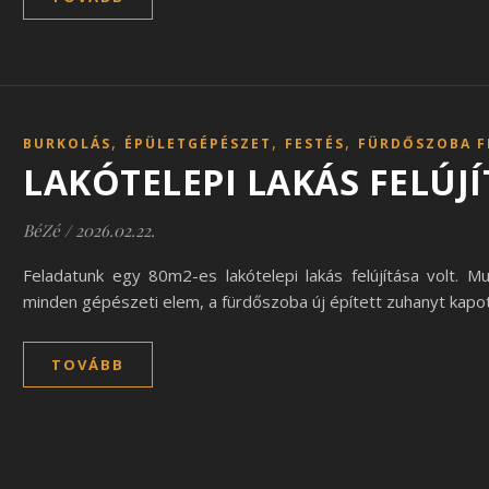
,
,
,
BURKOLÁS
ÉPÜLETGÉPÉSZET
FESTÉS
FÜRDŐSZOBA F
LAKÓTELEPI LAKÁS FELÚJ
BéZé
/
2026.02.22.
Feladatunk egy 80m2-es lakótelepi lakás felújítása volt. M
minden gépészeti elem, a fürdőszoba új épített zuhanyt kapott
TOVÁBB