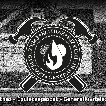
itház – Épületgépészet – Generálkivitele