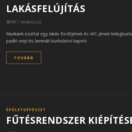
LAKÁSFELÚJÍTÁS
BéZé
/
2026.02.22.
Munkánk ezúttal egy lakás fürdőjének és WC-jének hidegburko
padló vinyl és laminált burkolatot kapott.
TOVÁBB
ÉPÜLETGÉPÉSZET
FŰTÉSRENDSZER KIÉPÍTÉS