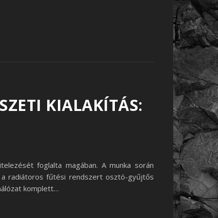
ZETI KIALAKÍTÁS:
vitelezését foglalta magában. A munka során
 a radiátoros fűtési rendszert osztó-gyűjtős
-hálózat komplett…