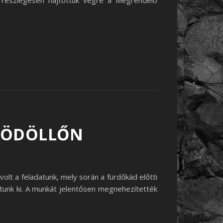
zt részlegesen hajtottuk végre a Megrendelő
S
 GÖDÖLLŐN
olt a feladatunk, mely során a fürdőkád előtti
ottunk ki. A munkát jelentősen megnehezítették