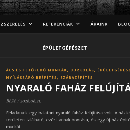
ZSZERELÉS
REFERENCIÁK
ÁRAINK
BLO
ÉPÜLETGÉPÉSZET
,
,
ÁCS ÉS TETŐFEDŐ MUNKÁK
BURKOLÁS
ÉPÜLETGÉPÉS
,
NYÍLÁSZÁRÓ BEÉPÍTÉS
SZÁRAZÉPÍTÉS
NYARALÓ FAHÁZ FELÚJÍT
BéZé
/
2026.06.21.
Feladatunk egy balatoni nyaraló faház felújítása volt. A házi
területen található, ezért annak bontása, és egy új ház ép
munkát…