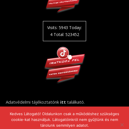
Visits: 5943 Today:
4 Total: 523452
Adatvédelmi tájékoztatónk
itt
találkató.
Kedves Látogató! Oldalunkon csak a működéshez szükséges
cookie-kat használjuk. Látogatóinkról nem gyűjtünk és nem
tárolunk semmilyen adatot.