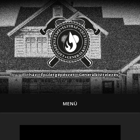
Elitház – Épületgépészet – Generálkivitelezés
MENÜ