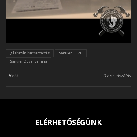
gázkazán karbantartás
Sanuier Duval
Sanuier Duval Semina
-
BéZé
0 hozzászólás
ELÉRHETŐSÉGÜNK