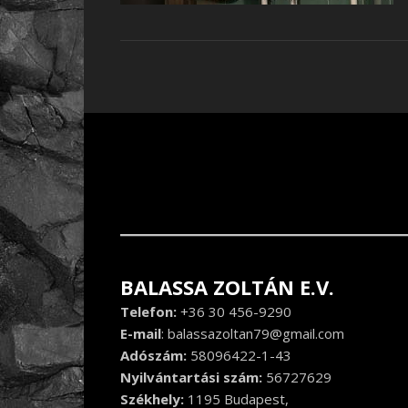
BALASSA ZOLTÁN E.V.
Telefon:
+36 30 456-9290
E-mail
:
balassazoltan79@gmail.com
Adószám:
58096422-1-43
Nyilvántartási szám:
56727629
Székhely:
1195 Budapest,