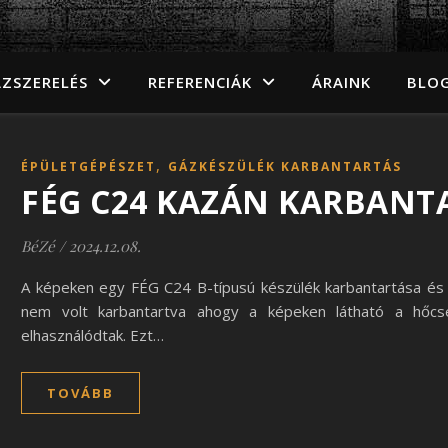
ZSZERELÉS
REFERENCIÁK
ÁRAINK
BLO
,
ÉPÜLETGÉPÉSZET
GÁZKÉSZÜLÉK KARBANTARTÁS
FÉG C24 KAZÁN KARBANT
BéZé
/
2024.12.08.
A képeken egy FÉG C24 B-típusú készülék karbantartása és j
nem volt karbantartva ahogy a képeken látható a hőcse
elhasználódtak. Ezt…
TOVÁBB