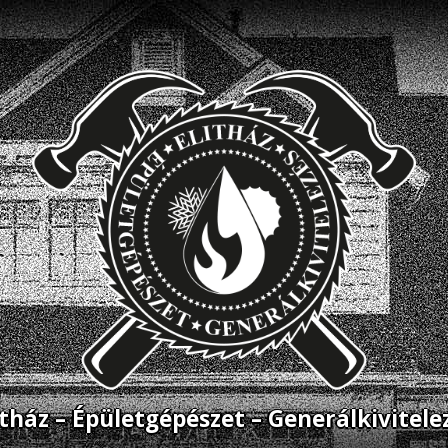
itház – Épületgépészet – Generálkivitele