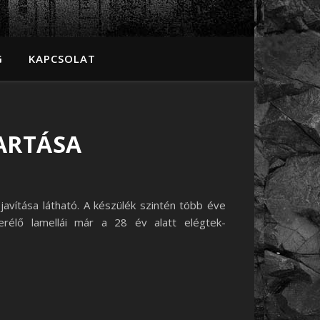
G
KAPCSOLAT
ARTÁSA
avítása látható. A készülék szintén több éve
rélő lamellái már a 28 év alatt elégtek-