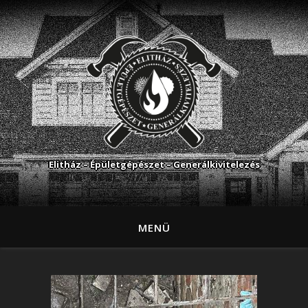
Elitház – Épületgépészet – Generálkivitelezés
MENÜ