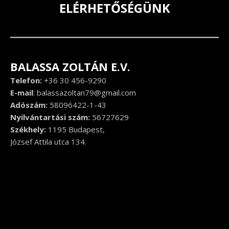
ELÉRHETŐSÉGÜNK
BALASSA ZOLTÁN E.V.
Telefon:
+36 30 456-9290
E-mail
:
balassazoltan79@gmail.com
Adószám:
58096422-1-43
Nyilvántartási szám:
56727629
Székhely:
1195 Budapest,
József Attila utca 134.