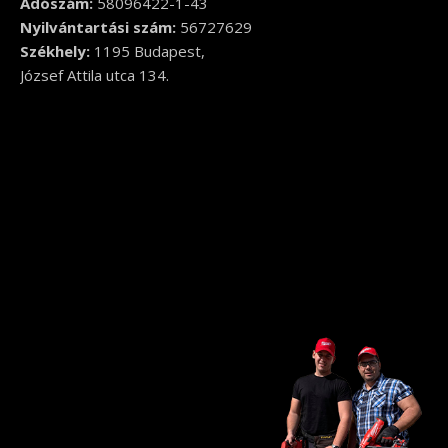
Adószám:
58096422-1-43
Nyilvántartási szám:
56727629
Székhely:
1195 Budapest,
József Attila utca 134.