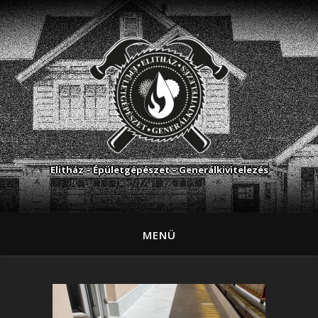
Elitház – Épületgépészet – Generálkivitelezés
MENÜ