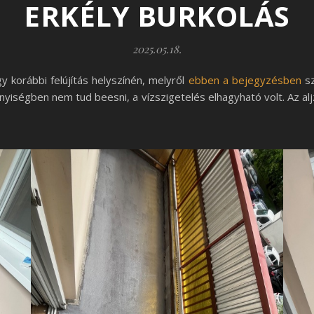
ERKÉLY BURKOLÁS
2025.05.18.
y korábbi felújítás helyszínén, melyről
ebben a bejegyzésben
sz
nyiségben nem tud beesni, a vízszigetelés elhagyható volt. Az al