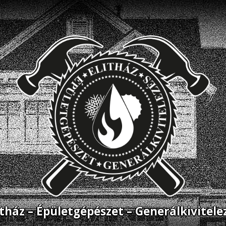
itház – Épületgépészet – Generálkivitele