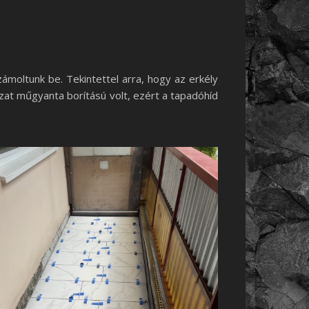
ámoltunk be. Tekintettel arra, hogy az erkély
jzat műgyanta borítású volt, ezért a tapadóhíd