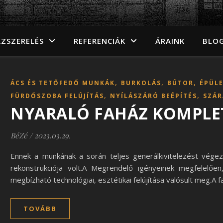
ZSZERELÉS
REFERENCIÁK
ÁRAINK
BLO
,
,
,
ÁCS ÉS TETŐFEDŐ MUNKÁK
BURKOLÁS
BÚTOR
ÉPÜL
,
,
FÜRDŐSZOBA FELÚJÍTÁS
NYÍLÁSZÁRÓ BEÉPÍTÉS
SZÁR
NYARALÓ FAHÁZ KOMPLET
BéZé
/
2023.03.29.
Ennek a munkának a során teljes generálkivitelezést végezt
rekonstrukciója volt.A Megrendelő igényeinek megfelelőe
megbízható technológiai, esztétikai felújítása valósult meg.A 
TOVÁBB