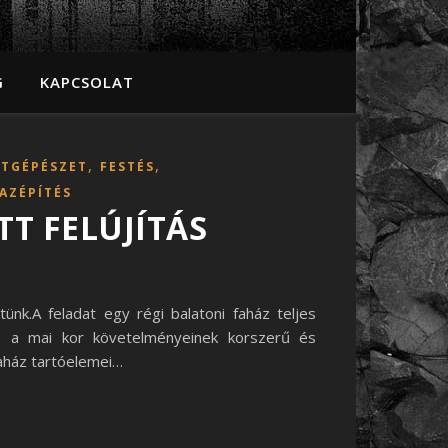
G
KAPCSOLAT
,
,
ETGÉPÉSZET
FESTÉS
AZÉPÍTÉS
T FELÚJÍTÁS
ünk.A feladat egy régi balatoni faház teljes
n, a mai kor követelményeinek korszerű és
faház tartóelemei…