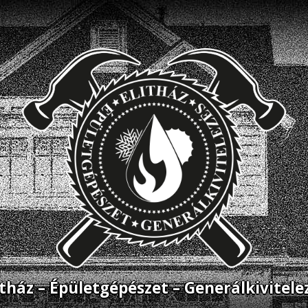
itház – Épületgépészet – Generálkivitele