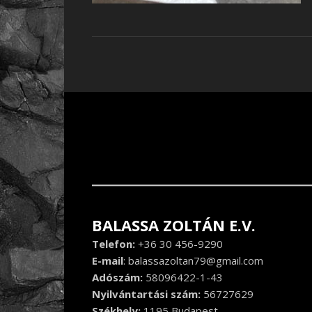
BALASSA ZOLTÁN E.V.
Telefon:
+36 30 456-9290
E-mail
:
balassazoltan79@gmail.com
Adószám:
58096422-1-43
Nyilvántartási szám:
56727629
Székhely:
1195 Budapest,