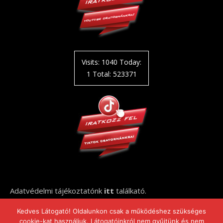
Visits: 1040 Today:
1 Total: 523371
Adatvédelmi tájékoztatónk
itt
találkató.
Kedves Látogató! Oldalunkon csak a működéshez szükséges
cookie-kat használjuk. Látogatóinkról nem gyűjtünk és nem