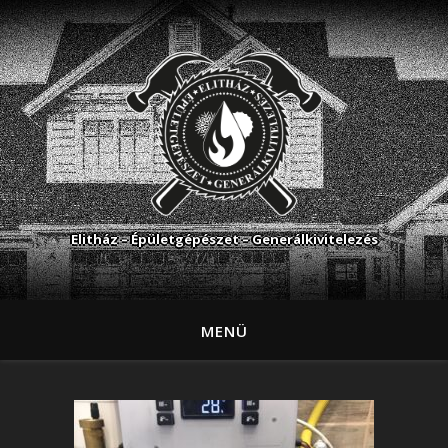
Elitház – Épületgépészet – Generálkivitelezés
MENÜ