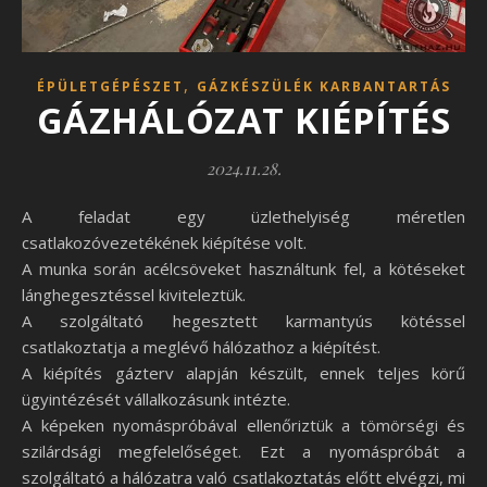
,
ÉPÜLETGÉPÉSZET
GÁZKÉSZÜLÉK KARBANTARTÁS
GÁZHÁLÓZAT KIÉPÍTÉS
2024.11.28.
A feladat egy üzlethelyiség méretlen
csatlakozóvezetékének kiépítése volt.
A munka során acélcsöveket használtunk fel, a kötéseket
lánghegesztéssel kiviteleztük.
A szolgáltató hegesztett karmantyús kötéssel
csatlakoztatja a meglévő hálózathoz a kiépítést.
A kiépítés gázterv alapján készült, ennek teljes körű
ügyintézését vállalkozásunk intézte.
A képeken nyomáspróbával ellenőriztük a tömörségi és
szilárdsági megfelelőséget. Ezt a nyomáspróbát a
szolgáltató a hálózatra való csatlakoztatás előtt elvégzi, mi