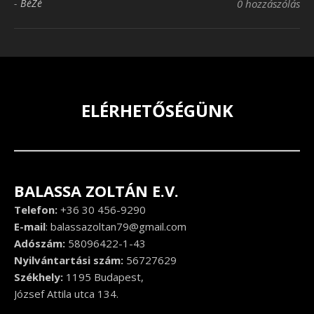
-
BéZé
0 hozzászólás
ELÉRHETŐSÉGÜNK
BALASSA ZOLTÁN E.V.
Telefon:
+36 30 456-9290
E-mail
:
balassazoltan79@gmail.com
Adószám:
58096422-1-43
Nyilvántartási szám:
56727629
Székhely:
1195 Budapest,
József Attila utca 134.