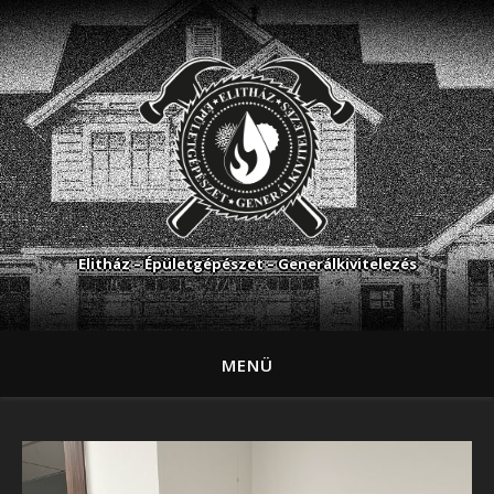
Elitház – Épületgépészet – Generálkivitelezés
MENÜ