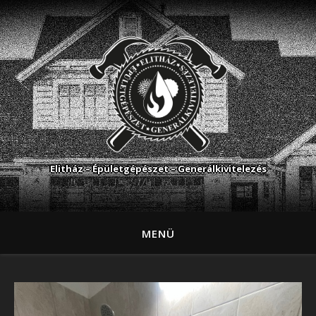
Elitház – Épületgépészet – Generálkivitelezés
MENÜ