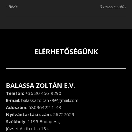
-
BéZé
0 hozzászólás
ELÉRHETŐSÉGÜNK
BALASSA ZOLTÁN E.V.
Telefon:
+36 30 456-9290
E-mail
:
balassazoltan79@gmail.com
Adószám:
58096422-1-43
Nyilvántartási szám:
56727629
Székhely:
1195 Budapest,
József Attila utca 134.